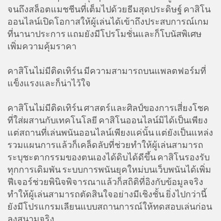
จนถึงสล็อตแมชชีนที่เต็มไปด้วยธีมสุดประดิษฐ์ คาสิโน
ออนไลน์เปิดโอกาสให้ผู้เล่นได้เข้าถึงประสบการณ์เกม
ที่นานาประการ แถมยังมีโปรโมชั่นและก็โบนัสพิเศษ
เพิ่มความคุ้มราคา
คาสิโนไม่มีติดเทิร์น มีความสามารถบนแพลตฟอร์มที่
แข็งแรงและก็น่าไว้ใจ
คาสิโนไม่มีติดเทิร์น ศาสตร์และศิลป์ของการเสี่ยงโชค
ที่ใส่ผสานกับเทคโนโลยี คาสิโนออนไลน์มิได้เป็นเพียง
แต่สถานที่เล่นพนันออนไลน์เพียงแค่นั้น แต่ยังเป็นแหล่ง
รวมแผนการแล้วก็เคล็ดลับที่ช่วยทำให้ผู้เล่นสามารถ
ระบุชะตากรรมของตนเองได้ดิบได้ดีขึ้น คาสิโนรองรับ
ทุกการเดิมพัน ระบบการพนันยุคใหม่บนเว็บพนันได้เพิ่ม
ฟีเจอร์ช่วยพินิจพิจารณาแล้วก็สถิติที่อิงกับข้อมูลจริง
ทำให้ผู้เล่นสามารถตัดสินใจอย่างมีเชิงชั้น ยิ่งไปกว่านี้
ยังมีโปรแกรมเลียนแบบสถานการณ์ให้ทดสอบเล่นก่อน
ลงสนามจริง