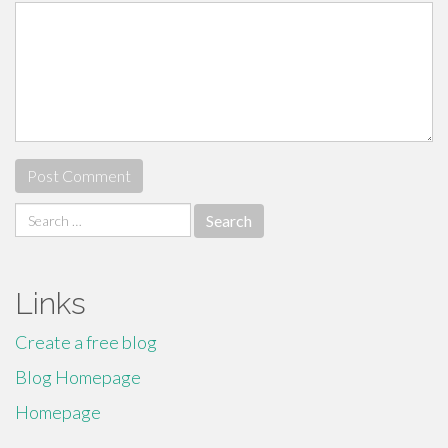
Search
for:
Links
Create a free blog
Blog Homepage
Homepage