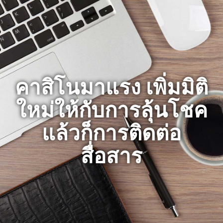
คาสิโนมาแรง เพิ่มมิติ
ใหม่ให้กับการลุ้นโชค
แล้วก็การติดต่อ
สื่อสาร