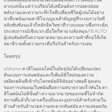
ลาภแค่นั้น แต่ว่าเปรียบได้เสมือนดั่งการปลดปล่อย
พลังงานและความระทึกใจที่เปลี่ยนชีวิตผู้เล่นได้อย่าง
น่าทึ่ง พนันเกมคาสิโน กุญแจสำคัญอยู่ที่ระบบรางวัลที่
สลับซับซ้อนแล้วก็หลักจิตวิทยาที่วางแบบมาเพื่อกระตุ้น
ประสบการณ์เชิงบวก เมื่อใดก็ตามวงล้อหมุน FB AUTO
ผู้เล่นสัมผัสถึงความคาดหมายและความท้าที่ก่อให้เกิด
สมาธิรวมทั้งความกระตือรือร้นสำหรับการเล่น
โดยสรุป
ufafusion คาสิโนออนไลน์ในปัจจุบันได้เปลี่ยนแปลง
ต้นแบบการเล่นพนันและก็เพิ่มมิติใหม่ของความ
เพลิดเพลินที่เข้ากับโลกสมัยดิจิทัลอย่างพอดี จุดเด่น
ของการเล่นบนเว็บพนันคือความสบายรวดเร็วทันใจ คา
สิโนพนันไม่มีขั้นต่ำ ความมากมายของเกมที่ไม่จำกัด
สถานที่แล้วก็เวลาเครื่องมือและอุปกรณ์สำหรับช่วยใน
ด้านสำหรับอำนวยความสะดวกทันสมัย ความปลอดภัย