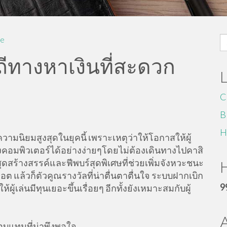
S
e
fo
ถีทางหาเงินที่สะดวก
C
B
H
วามนิยมสูงสุดในยุคนี้ เพราะเหตุว่าให้โอกาสให้ผู้
งคอมพิวเตอร์ได้อย่างง่ายๆโดยไม่ต้องเดินทางไปคาสิ
สร้างสรรค์และฟีพบร์สุดพิเศษที่ช่วยเพิ่มจังหวะชนะ
H
อต แล้วก็ตัวคูณรางวัลที่น่าตื่นตาตื่นใจ ระบบฝากเบิก
9
้ผู้เล่นมีทุนเยอะขึ้นเรื่อยๆ อีกทั้งยังเหมาะสมกับผู้
ตอบแทนที่น่าพึงพอใจ