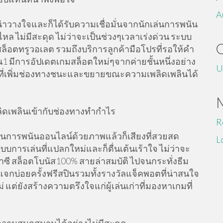
A
มน่าวางใจและก็ได้รับความเชื่อมั่นจากนักเล่นการพนัน
นไหล ไม่มีสะดุด ไม่ว่าจะเป็นช่วงๆเวลาเร่งด่วน ระบบ
สล็อตทรูวอเลต รวมถึงบริการลูกค้ามือโปรที่รอให้คำ
้น1 มีการอัปเดตเกมสล็อตใหม่ๆจากค่ายชั้นหนึ่งอย่าง
U
้มที่เพิ่มช่องทางชนะและขยายขณะความเพลิดเพลินได้
ดเพลินเข้ากับช่องทางทำกำไร
R
่นการพนันออนไลน์ด้วยภาพแล้วก็เสียงที่สวยสด
L
การเล่นที่แปลกใหม่และก็ตื่นเต้นเร้าใจ ไม่ว่าจะ
ี สล็อตโบนัส100% สายล่าสมบัติ ไปจนกระทั่งธีม
กบ่อยครั้งฟรีสปินรวมทั้งรางวัลแจ็คพอตที่น่าสนใจ
 แต่ยังสร้างความตรึงใจแก่ผู้เล่นเก่าที่มองหาเกมที่