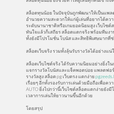
สล็อตทุนน้อย ยังช่วยทำให้ผู้เล่นทุกคนเข้าถ
สล็อตทุนน้อย ในปัจจุบันถูกพัฒนาให้เป็นแพลต
อำนวยความสะดวกให้แก่ผู้เล่นที่อยากได้ค
ระดับนานาชาติหรือเกมยอดนิยมสูง เว็บไซต์สล
ทันใจแล้วก็เสถียร สล็อตแตกจริง พร้อมทีมงานบร
ทั้งยังมีโปรโมชั่น โบนัส และสิทธิพิเศษมากที่ช
สล็อตเว็บจริง รวมทั้งลุ้นรับรางวัลได้อย่างแน่ใ
สล็อตเว็บไซต์จริง ได้รับความนิยมอย่างยิ่งในก
แจกรางวัลโบนัสและแจ็คพอตบ่อย แพลตฟอร์มเ
รางวัลสูง สล็อต pg เว็บตรง แตกง่าย
pgzeeds.l
เรื่อยๆ อีกทั้งรองรับการเล่นด้วยมือถือเพื
AUTO ยิ่งไปกว่านี้เว็บไซต์สล็อตแตกง่ายยังมี
เวลาการเล่นให้ยาวนานขึ้นอีกด้วย
โดยสรุป