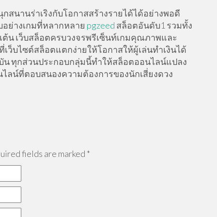
ุกสนานร่าเริงกับโอกาสสร้างรายได้ได้อย่างพอดี
บอย่างเกมที่หลากหลาย
pgzeed
สล็อตอันดับ1 รวมทั้ง
นเต้น เว็บสล็อตครบวงจรพรีเซ็นท์เกมคุณภาพและ
่เว็บไซต์สล็อตแตกง่ายให้โอกาสให้ผู้เล่นทำเงินได้
ุบัน ทุกส่วนประกอบกลุ่มนี้ทำให้สล็อตออนไลน์แปลง
นไลน์ที่ตอบสนองความต้องการของนักเสี่ยงดวง
ired fields are marked
*