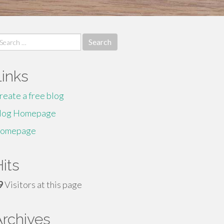
earch
r:
Links
reate a free blog
log Homepage
omepage
its
9
Visitors at this page
Archives