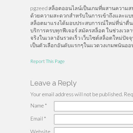
pgzeed สล็อตออนไลน์เป็นเกมที่ผสานความสน
ด้วยความสะดวกสำหรับในการเข้าถึงและแบ
สล็อตมาแรงได้มอบประสบการณ์ใหม่ที่น่าตื่
บริการครบทุกฟีเจอร์ สมัครสล็อต ในช่วงเวลาที
จริงในเวลาอันรวดเร็ว เว็บไซต์สล็อตใหม่ปัจจ
เป็นตัวเลือกอันดับแรกๆในแวดวงเกมพนันออ
Report This Page
Leave a Reply
Your email address will not be published.
Requ
Name
*
Email
*
Website